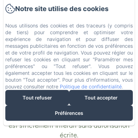
7. Sécurité et réglementation
Notre site utilise des cookies
Nous utilisons des cookies et des traceurs (y compris
de tiers) pour comprendre et optimiser votre
7.1. Le Client s’engage à respecter les
expérience de navigation et pour diffuser des
messages publicitaires en fonction de vos préférences
consignes de sécurité et d’évacuation du
et de votre profil de navigation. Vous pouvez régler ou
site. À ne pas laisser de mineurs sans
refuser les cookies en cliquant sur "Paramétrer mes
préférences" ou "Tout refuser". Vous pouvez
surveillance.
également accepter tous les cookies en cliquant sur le
bouton "Tout accepter". Pour plus d'informations, vous
pouvez consulter notre
Politique de confidentialité
.
Tout refuser
Tout accepter
7.2. L’usage de feux d’artifice, lanternes
Préférences
volantes ou autres éléments pyrotechniques
est strictement interdit sans autorisation
écrite.