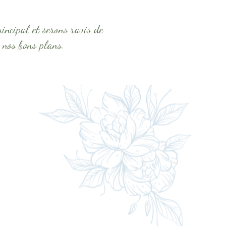
incipal et serons ravis de
 nos bons plans.