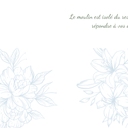
Le moulin est isolé du re
répondre à vos 