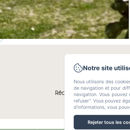
Notre site utili
Nous utilisons des cookie
de navigation et pour dif
Réceptions jusqu'à 50
navigation. Vous pouvez 
personnes
refuser". Vous pouvez éga
d'informations, vous pouv
Rejeter tous les co