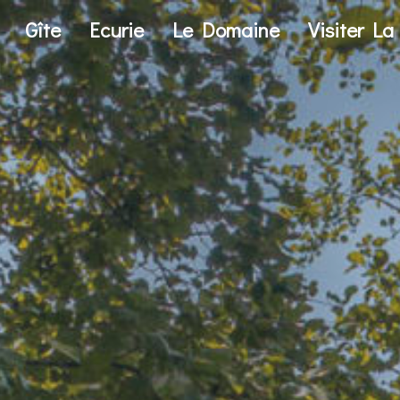
Gîte
Ecurie
Le Domaine
Visiter L